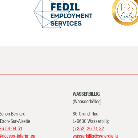
WASSERBILLIG
(Waasserbëlleg)
 Zénon Bernard
86 Grand-Rue
Esch-Sur-Alzette
L-6630 Wasserbillig
26 54 04 51
(+352) 26 71 32
@access-interim.eu
wasserbillig@synergie.lu