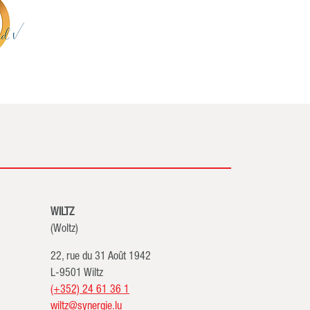
WILTZ
(Woltz)
22, rue du 31 Août 1942
L-9501 Wiltz
(+352) 24 61 36 1
wiltz@synergie.lu