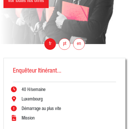
Voir toutes nos offres
fr
pt
en
Enquêteur Itinérant...
40 H/semaine
Luxembourg
Démarrage au plus vite
Mission