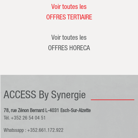
Voir toutes les
OFFRES TERTIAIRE
Voir toutes les
OFFRES HORECA
ACCESS By Synergie
78, rue Zénon Bernard L-4031 Esch-Sur-Alzette
Tél. +352 26 54 04 51
Whatssapp : +352.661.172.922