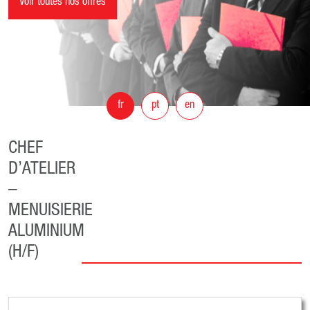
Voir toutes nos offres
fr
pt
en
CHEF
D’ATELIER
–
MENUISIERIE
ALUMINIUM
(H/F)