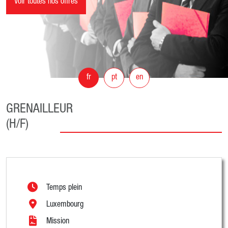
Voir toutes nos offres
fr
pt
en
GRENAILLEUR
(H/F)
Temps plein
Luxembourg
Mission