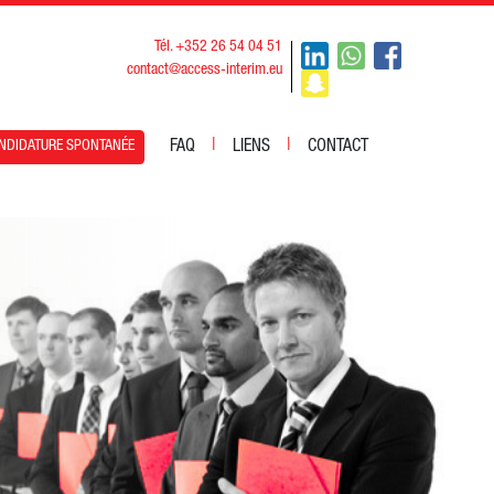
Tél. +352 26 54 04 51
contact@access-interim.eu
|
|
FAQ
LIENS
CONTACT
NDIDATURE SPONTANÉE