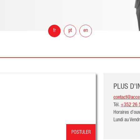
fr
pt
en
PLUS D'
contact@acces
Tél.
+352 26 
Horaires d'ouv
Lundi au Vend
POSTULER