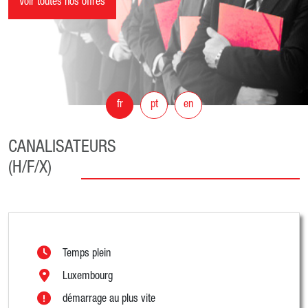
Voir toutes nos offres
fr
pt
en
CANALISATEURS
(H/F/X)
Temps plein
Luxembourg
démarrage au plus vite