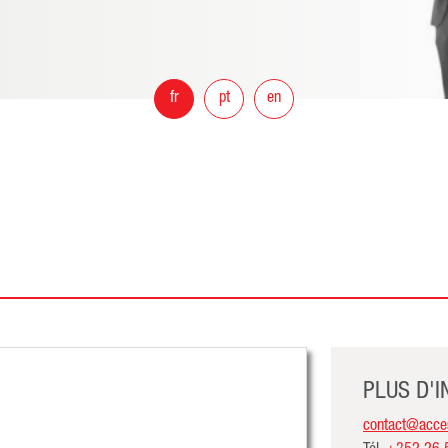
fr
pt
en
PLUS D'
contact@acces