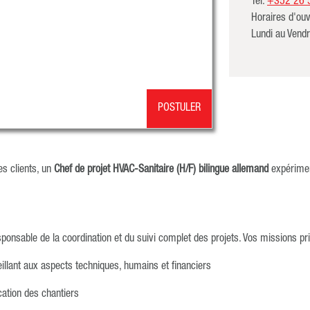
Tél.
+352 26 
Horaires d'ouv
Lundi au Vend
POSTULER
es clients, un
Chef de projet HVAC-Sanitaire (H/F) bilingue allemand
expérimen
ponsable de la coordination et du suivi complet des projets. Vos missions pri
eillant aux aspects techniques, humains et financiers
ication des chantiers