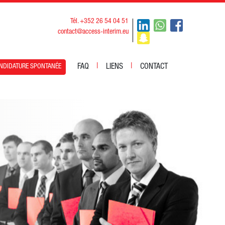
Tél. +352 26 54 04 51
contact@access-interim.eu
|
|
FAQ
LIENS
CONTACT
NDIDATURE SPONTANÉE