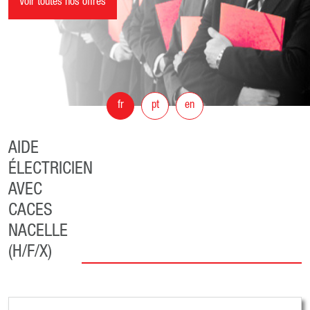
Voir toutes nos offres
fr
pt
en
AIDE
ÉLECTRICIEN
AVEC
CACES
NACELLE
(H/F/X)